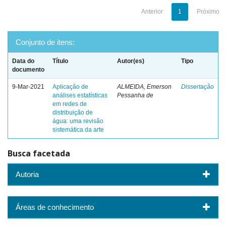
Anterior
1
Próximo
Conjunto de itens:
Data do
Título
Autor(es)
Tipo
documento
9-Mar-2021
Aplicação de
ALMEIDA, Emerson
Dissertação
análises estatísticas
Pessanha de
em redes de
distribuição de
água: uma revisão
sistemática da arte
Busca facetada
Autoria
Áreas de conhecimento