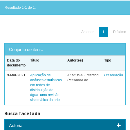
Resultado 1-1 de 1.
Anterior
1
Próximo
Conjunto de itens:
Data do
Título
Autor(es)
Tipo
documento
9-Mar-2021
Aplicação de
ALMEIDA, Emerson
Dissertação
análises estatísticas
Pessanha de
em redes de
distribuição de
água: uma revisão
sistemática da arte
Busca facetada
Autoria