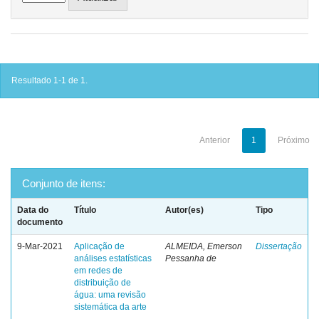
Resultado 1-1 de 1.
Anterior
1
Próximo
Conjunto de itens:
Data do
Título
Autor(es)
Tipo
documento
9-Mar-2021
Aplicação de
ALMEIDA, Emerson
Dissertação
análises estatísticas
Pessanha de
em redes de
distribuição de
água: uma revisão
sistemática da arte