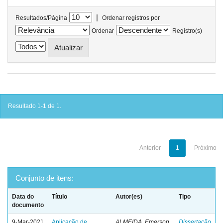
|
Resultados/Página
Ordenar registros por
Ordenar
Registro(s)
Resultado 1-1 de 1.
Anterior
1
Próximo
Conjunto de itens:
Data do
Título
Autor(es)
Tipo
documento
9-Mar-2021
Aplicação de
ALMEIDA, Emerson
Dissertação