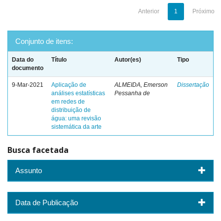
Anterior
1
Próximo
Conjunto de itens:
Data do
Título
Autor(es)
Tipo
documento
9-Mar-2021
Aplicação de
ALMEIDA, Emerson
Dissertação
análises estatísticas
Pessanha de
em redes de
distribuição de
água: uma revisão
sistemática da arte
Busca facetada
Assunto
Data de Publicação