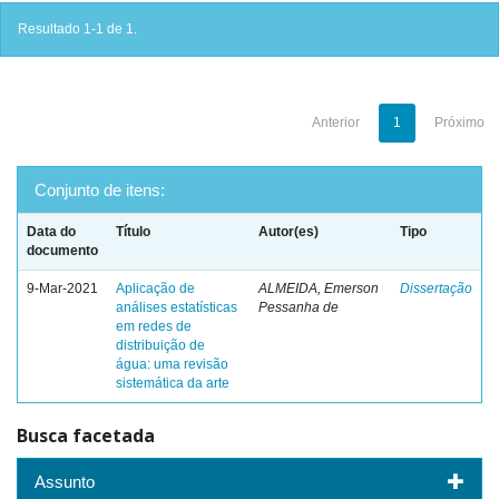
Resultado 1-1 de 1.
Anterior
1
Próximo
Conjunto de itens:
Data do
Título
Autor(es)
Tipo
documento
9-Mar-2021
Aplicação de
ALMEIDA, Emerson
Dissertação
análises estatísticas
Pessanha de
em redes de
distribuição de
água: uma revisão
sistemática da arte
Busca facetada
Assunto