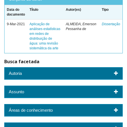
Data do
Título
Autor(es)
Tipo
documento
9-Mar-2021
Aplicação de
ALMEIDA, Emerson
Dissertação
análises estatísticas
Pessanha de
em redes de
distribuição de
água: uma revisão
sistemática da arte
Busca facetada
Autoria
Assunto
Áreas de conhecimento