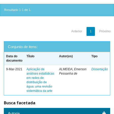
Resultado 1-1 de 1.
Anterior
1
Próximo
Conjunto de itens:
Data do
Título
Autor(es)
Tipo
documento
9-Mar-2021
Aplicação de
ALMEIDA, Emerson
Dissertação
análises estatísticas
Pessanha de
em redes de
distribuição de
água: uma revisão
sistemática da arte
Busca facetada
Autoria