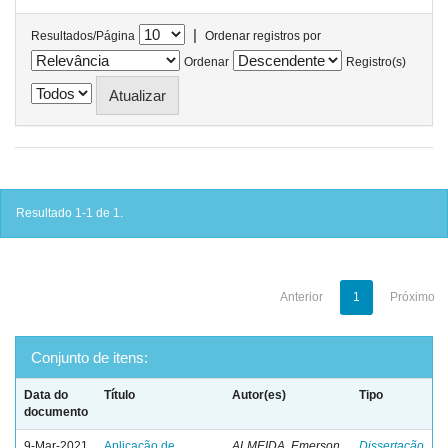
|
Resultados/Página
Ordenar registros por
Ordenar
Registro(s)
Resultado 1-1 de 1.
Anterior
1
Próximo
Conjunto de itens:
Data do
Título
Autor(es)
Tipo
documento
9-Mar-2021
Aplicação de
ALMEIDA, Emerson
Dissertação