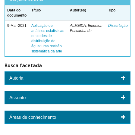
Data do
Título
Autor(es)
Tipo
documento
9-Mar-2021
Aplicação de
ALMEIDA, Emerson
Dissertação
análises estatísticas
Pessanha de
em redes de
distribuição de
água: uma revisão
sistemática da arte
Busca facetada
Autoria
Assunto
Áreas de conhecimento