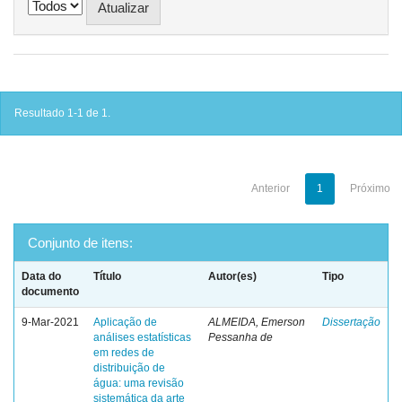
Resultado 1-1 de 1.
Anterior
1
Próximo
Conjunto de itens:
Data do
Título
Autor(es)
Tipo
documento
9-Mar-2021
Aplicação de
ALMEIDA, Emerson
Dissertação
análises estatísticas
Pessanha de
em redes de
distribuição de
água: uma revisão
sistemática da arte