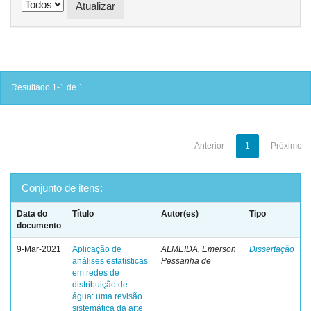
Resultado 1-1 de 1.
Anterior
1
Próximo
Conjunto de itens:
Data do
Título
Autor(es)
Tipo
documento
9-Mar-2021
Aplicação de
ALMEIDA, Emerson
Dissertação
análises estatísticas
Pessanha de
em redes de
distribuição de
água: uma revisão
sistemática da arte