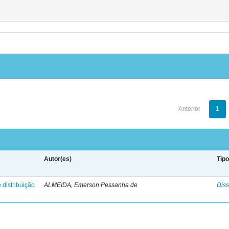
Anterior
1
Autor(es)
Tip
 distribuição
ALMEIDA, Emerson Pessanha de
Diss