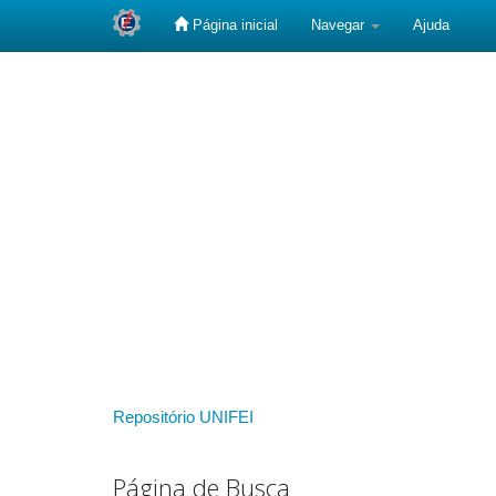
Página inicial
Navegar
Ajuda
Skip
navigation
Repositório UNIFEI
Página de Busca