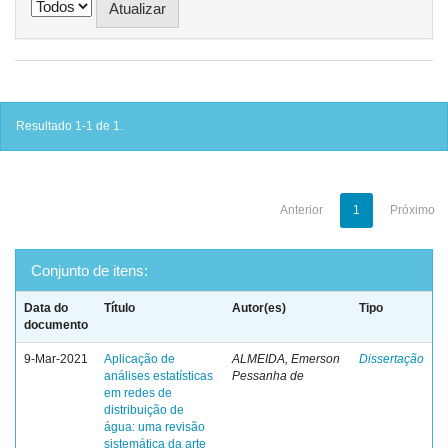
Resultado 1-1 de 1.
Anterior
1
Próximo
Conjunto de itens:
Data do
Título
Autor(es)
Tipo
documento
9-Mar-2021
Aplicação de
ALMEIDA, Emerson
Dissertação
análises estatísticas
Pessanha de
em redes de
distribuição de
água: uma revisão
sistemática da arte