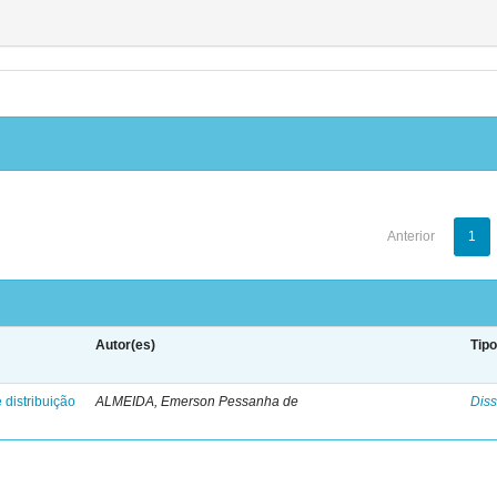
Anterior
1
Autor(es)
Tip
 distribuição
ALMEIDA, Emerson Pessanha de
Diss