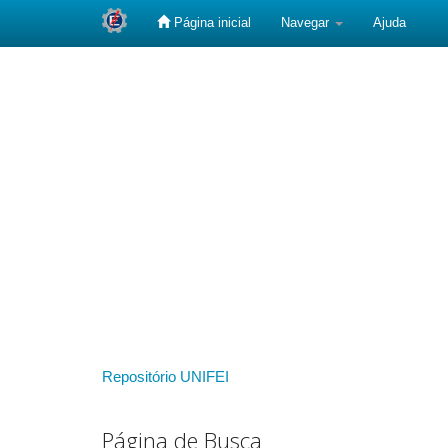
Página inicial
Navegar
Ajuda
Skip
navigation
Repositório UNIFEI
Página de Busca