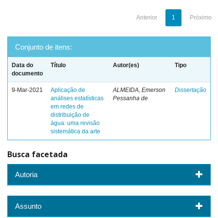
Anterior
1
Próximo
Conjunto de itens:
Data do
Título
Autor(es)
Tipo
documento
9-Mar-2021
Aplicação de
ALMEIDA, Emerson
Dissertação
análises estatísticas
Pessanha de
em redes de
distribuição de
água: uma revisão
sistemática da arte
Busca facetada
Autoria
Assunto