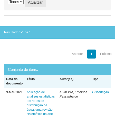
Resultado 1-1 de 1.
Anterior
1
Próximo
Conjunto de itens:
Data do
Título
Autor(es)
Tipo
documento
9-Mar-2021
Aplicação de
ALMEIDA, Emerson
Dissertação
análises estatísticas
Pessanha de
em redes de
distribuição de
água: uma revisão
sistemática da arte