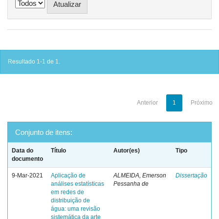
Resultado 1-1 de 1.
Anterior
1
Próximo
Conjunto de itens:
Data do
Título
Autor(es)
Tipo
documento
9-Mar-2021
Aplicação de
ALMEIDA, Emerson
Dissertação
análises estatísticas
Pessanha de
em redes de
distribuição de
água: uma revisão
sistemática da arte