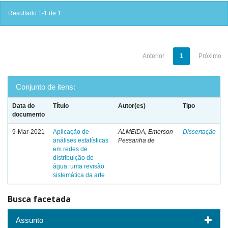
Resultado 1-1 de 1.
Anterior
1
Próximo
Conjunto de itens:
Data do
Título
Autor(es)
Tipo
documento
9-Mar-2021
Aplicação de
ALMEIDA, Emerson
Dissertação
análises estatísticas
Pessanha de
em redes de
distribuição de
água: uma revisão
sistemática da arte
Busca facetada
Assunto