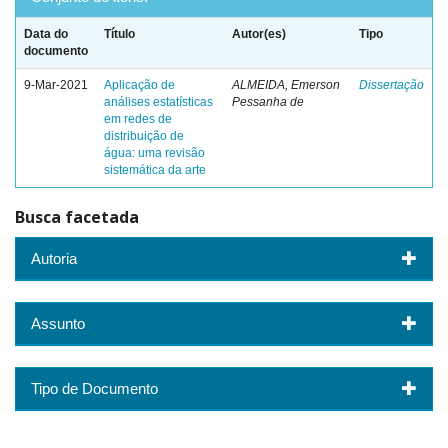
Data do
Título
Autor(es)
Tipo
documento
9-Mar-2021
Aplicação de
ALMEIDA, Emerson
Dissertação
análises estatísticas
Pessanha de
em redes de
distribuição de
água: uma revisão
sistemática da arte
Busca facetada
Autoria
Assunto
Tipo de Documento