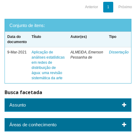
Anterior
1
Próximo
Conjunto de itens:
Data do
Título
Autor(es)
Tipo
documento
9-Mar-2021
Aplicação de
ALMEIDA, Emerson
Dissertação
análises estatísticas
Pessanha de
em redes de
distribuição de
água: uma revisão
sistemática da arte
Busca facetada
Assunto
Áreas de conhecimento