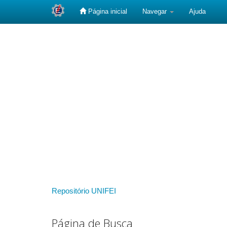
Página inicial
Navegar
Ajuda
Skip
navigation
Repositório UNIFEI
Página de Busca