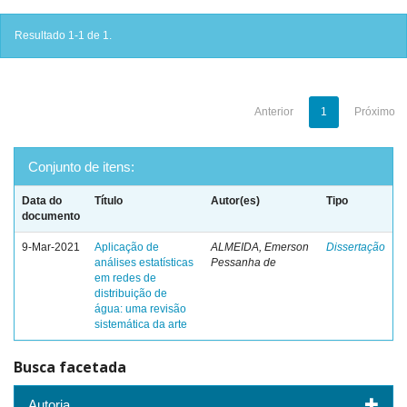
Resultado 1-1 de 1.
Anterior
1
Próximo
Conjunto de itens:
Data do
Título
Autor(es)
Tipo
documento
9-Mar-2021
Aplicação de
ALMEIDA, Emerson
Dissertação
análises estatísticas
Pessanha de
em redes de
distribuição de
água: uma revisão
sistemática da arte
Busca facetada
Autoria