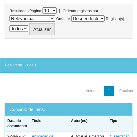
|
Resultados/Página
Ordenar registros por
Ordenar
Registro(s)
Resultado 1-1 de 1.
Anterior
1
Próximo
Conjunto de itens:
Data do
Título
Autor(es)
Tipo
documento
9-Mar-2021
Aplicação de
ALMEIDA, Emerson
Dissertação