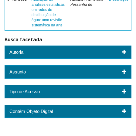
análises estatísticas
Pessanha de
em redes de
distribuição de
água: uma revisão
sistemática da arte
Busca facetada
Autoria
Assunto
Tipo de Acesso
Contém Objeto Digital