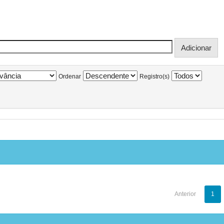
Ordenar
Registro(s)
Anterior
1