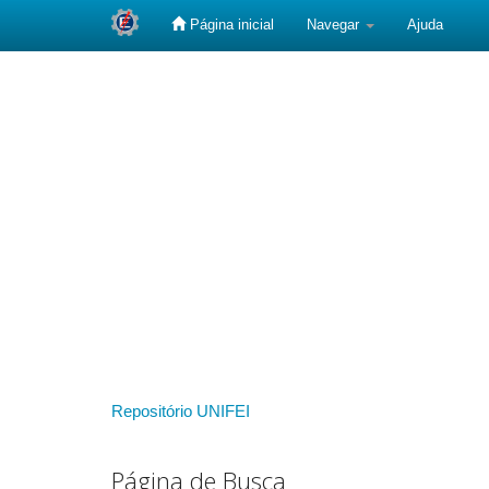
Página inicial
Navegar
Ajuda
Skip
navigation
Repositório UNIFEI
Página de Busca