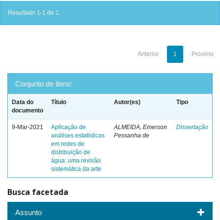
Resultado 1-1 de 1.
Anterior
1
Próximo
Conjunto de itens:
Data do
Título
Autor(es)
Tipo
documento
9-Mar-2021
Aplicação de
ALMEIDA, Emerson
Dissertação
análises estatísticas
Pessanha de
em redes de
distribuição de
água: uma revisão
sistemática da arte
Busca facetada
Assunto