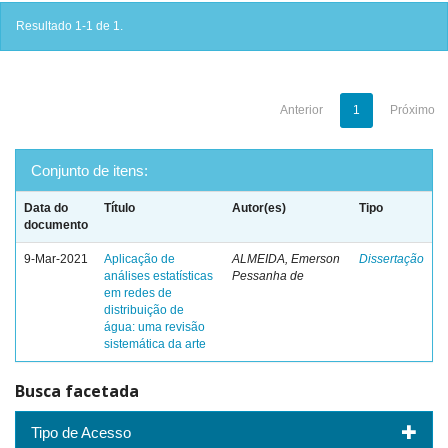
Resultado 1-1 de 1.
Anterior
1
Próximo
Conjunto de itens:
Data do
Título
Autor(es)
Tipo
documento
9-Mar-2021
Aplicação de
ALMEIDA, Emerson
Dissertação
análises estatísticas
Pessanha de
em redes de
distribuição de
água: uma revisão
sistemática da arte
Busca facetada
Tipo de Acesso