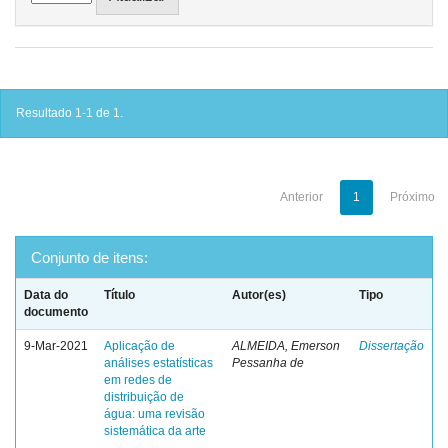
Resultado 1-1 de 1.
Anterior
1
Próximo
Conjunto de itens:
Data do
Título
Autor(es)
Tipo
documento
9-Mar-2021
Aplicação de
ALMEIDA, Emerson
Dissertação
análises estatísticas
Pessanha de
em redes de
distribuição de
água: uma revisão
sistemática da arte