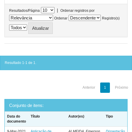
|
Resultados/Página
Ordenar registros por
Ordenar
Registro(s)
Resultado 1-1 de 1.
Anterior
1
Próximo
Conjunto de itens:
Data do
Título
Autor(es)
Tipo
documento
9-Mar-2021
Aplicação de
ALMEIDA, Emerson
Dissertação