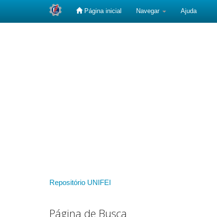
Página inicial
Navegar
Ajuda
Skip
navigation
Repositório UNIFEI
Página de Busca