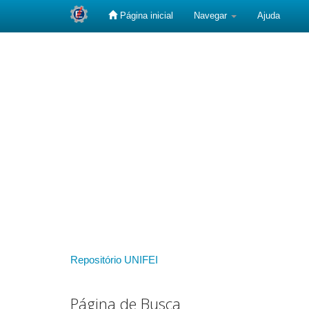
Página inicial
Navegar
Ajuda
Skip
navigation
Repositório UNIFEI
Página de Busca