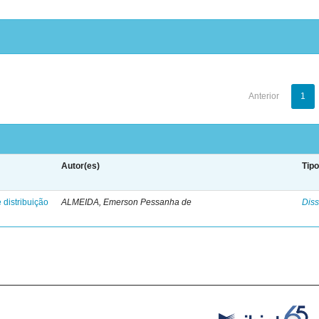
Anterior
1
Autor(es)
Tip
 distribuição
ALMEIDA, Emerson Pessanha de
Diss