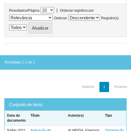
|
Resultados/Página
Ordenar registros por
Ordenar
Registro(s)
Resultado 1-1 de 1.
Anterior
1
Próximo
Conjunto de itens:
Data do
Título
Autor(es)
Tipo
documento
9-Mar-2021
Aplicação de
ALMEIDA, Emerson
Dissertação