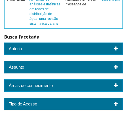
análises estatísticas
Pessanha de
em redes de
distribuição de
água: uma revisão
sistemática da arte
Busca facetada
Autoria
Assunto
Áreas de conhecimento
Tipo de Acesso