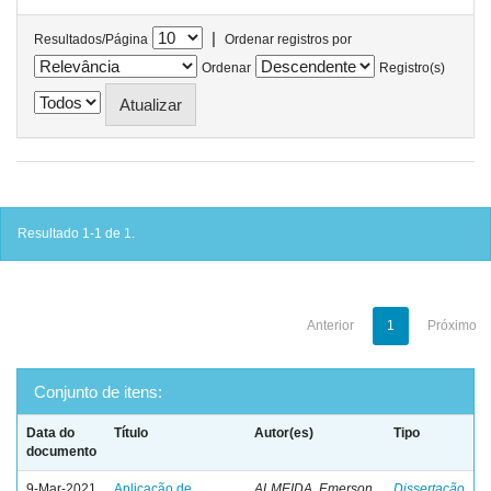
|
Resultados/Página
Ordenar registros por
Ordenar
Registro(s)
Resultado 1-1 de 1.
Anterior
1
Próximo
Conjunto de itens:
Data do
Título
Autor(es)
Tipo
documento
9-Mar-2021
Aplicação de
ALMEIDA, Emerson
Dissertação