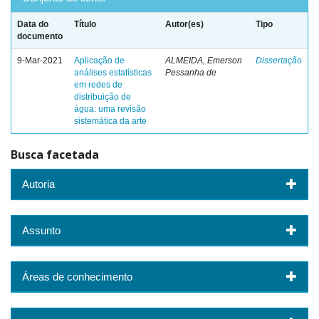
Data do
Título
Autor(es)
Tipo
documento
9-Mar-2021
Aplicação de
ALMEIDA, Emerson
Dissertação
análises estatísticas
Pessanha de
em redes de
distribuição de
água: uma revisão
sistemática da arte
Busca facetada
Autoria
Assunto
Áreas de conhecimento