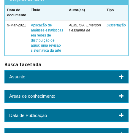
Data do
Título
Autor(es)
Tipo
documento
9-Mar-2021
Aplicação de
ALMEIDA, Emerson
Dissertação
análises estatísticas
Pessanha de
em redes de
distribuição de
água: uma revisão
sistemática da arte
Busca facetada
Assunto
Áreas de conhecimento
Data de Publicação