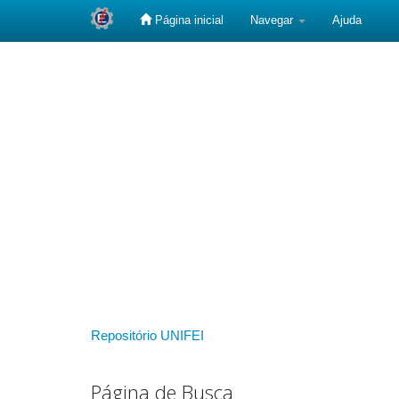
Página inicial
Navegar
Ajuda
Skip
navigation
Repositório UNIFEI
Página de Busca