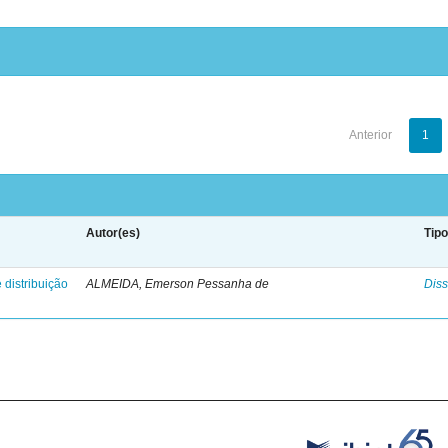
Anterior
1
Autor(es)
Tip
 distribuição
ALMEIDA, Emerson Pessanha de
Diss