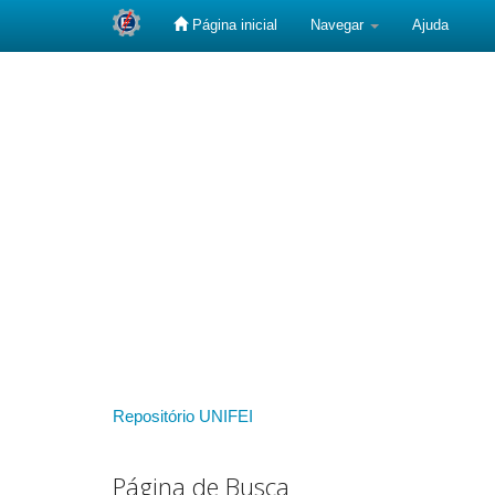
Página inicial
Navegar
Ajuda
Skip
navigation
Repositório UNIFEI
Página de Busca