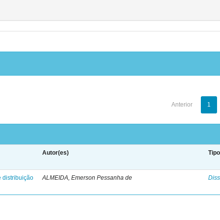
Anterior
1
Autor(es)
Tip
 distribuição
ALMEIDA, Emerson Pessanha de
Diss