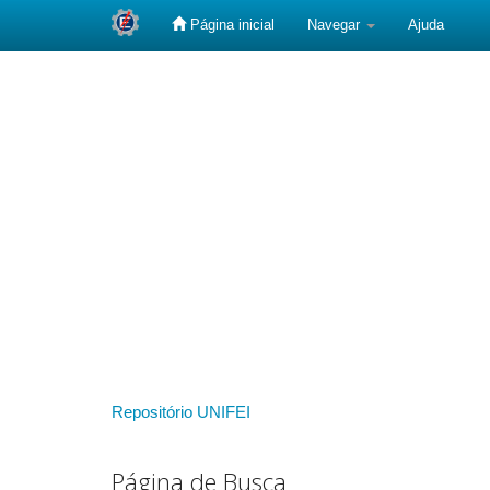
Página inicial
Navegar
Ajuda
Skip
navigation
Repositório UNIFEI
Página de Busca