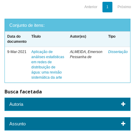
Anterior
1
Próximo
Conjunto de itens:
Data do
Título
Autor(es)
Tipo
documento
9-Mar-2021
Aplicação de
ALMEIDA, Emerson
Dissertação
análises estatísticas
Pessanha de
em redes de
distribuição de
água: uma revisão
sistemática da arte
Busca facetada
Autoria
Assunto