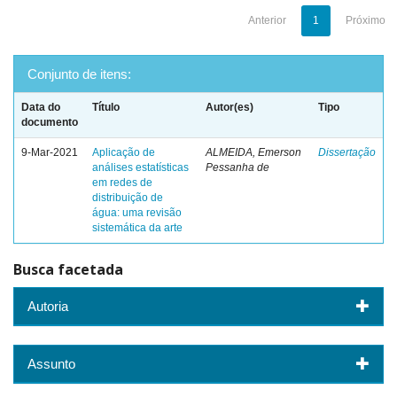
Anterior
1
Próximo
Conjunto de itens:
Data do
Título
Autor(es)
Tipo
documento
9-Mar-2021
Aplicação de
ALMEIDA, Emerson
Dissertação
análises estatísticas
Pessanha de
em redes de
distribuição de
água: uma revisão
sistemática da arte
Busca facetada
Autoria
Assunto