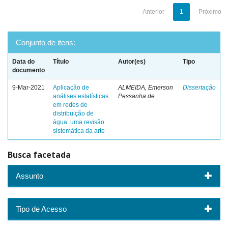
Anterior
1
Próximo
Conjunto de itens:
Data do
Título
Autor(es)
Tipo
documento
9-Mar-2021
Aplicação de
ALMEIDA, Emerson
Dissertação
análises estatísticas
Pessanha de
em redes de
distribuição de
água: uma revisão
sistemática da arte
Busca facetada
Assunto
Tipo de Acesso