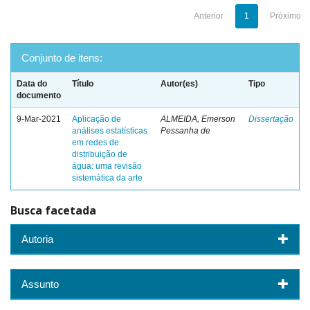
Anterior
1
Próximo
Conjunto de itens:
Data do
Título
Autor(es)
Tipo
documento
9-Mar-2021
Aplicação de
ALMEIDA, Emerson
Dissertação
análises estatísticas
Pessanha de
em redes de
distribuição de
água: uma revisão
sistemática da arte
Busca facetada
Autoria
Assunto