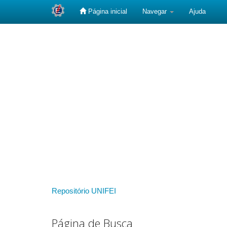
Página inicial
Navegar
Ajuda
Skip
navigation
Repositório UNIFEI
Página de Busca