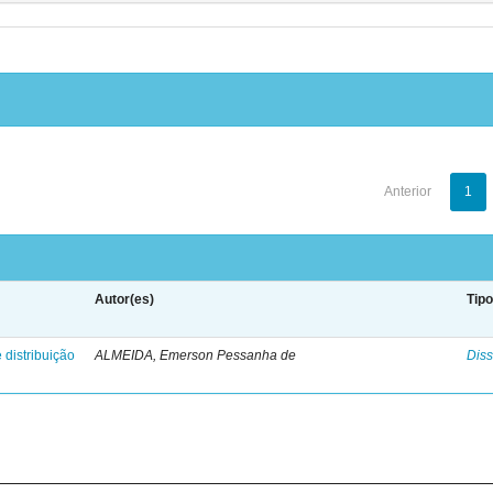
Anterior
1
Autor(es)
Tip
 distribuição
ALMEIDA, Emerson Pessanha de
Diss