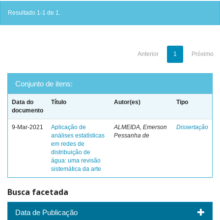
Resultado 1-1 de 1.
Anterior
1
Próximo
Conjunto de itens:
Data do
Título
Autor(es)
Tipo
documento
9-Mar-2021
Aplicação de
ALMEIDA, Emerson
Dissertação
análises estatísticas
Pessanha de
em redes de
distribuição de
água: uma revisão
sistemática da arte
Busca facetada
Data de Publicação