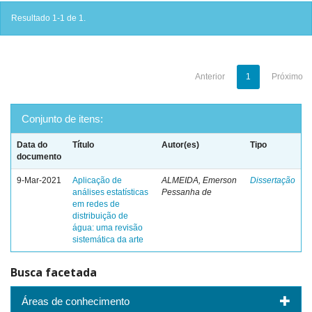
Resultado 1-1 de 1.
Anterior
1
Próximo
Conjunto de itens:
Data do
Título
Autor(es)
Tipo
documento
9-Mar-2021
Aplicação de
ALMEIDA, Emerson
Dissertação
análises estatísticas
Pessanha de
em redes de
distribuição de
água: uma revisão
sistemática da arte
Busca facetada
Áreas de conhecimento