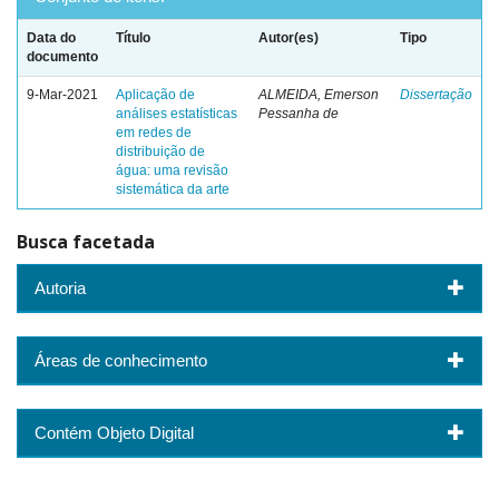
Data do
Título
Autor(es)
Tipo
documento
9-Mar-2021
Aplicação de
ALMEIDA, Emerson
Dissertação
análises estatísticas
Pessanha de
em redes de
distribuição de
água: uma revisão
sistemática da arte
Busca facetada
Autoria
Áreas de conhecimento
Contém Objeto Digital