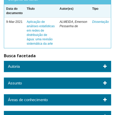
Data do
Título
Autor(es)
Tipo
documento
9-Mar-2021
Aplicação de
ALMEIDA, Emerson
Dissertação
análises estatísticas
Pessanha de
em redes de
distribuição de
água: uma revisão
sistemática da arte
Busca facetada
Autoria
Assunto
Áreas de conhecimento