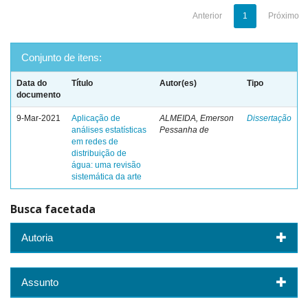
Anterior
1
Próximo
Conjunto de itens:
Data do
Título
Autor(es)
Tipo
documento
9-Mar-2021
Aplicação de
ALMEIDA, Emerson
Dissertação
análises estatísticas
Pessanha de
em redes de
distribuição de
água: uma revisão
sistemática da arte
Busca facetada
Autoria
Assunto