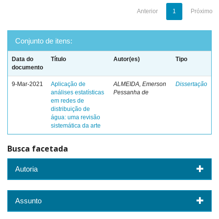
Anterior
1
Próximo
Conjunto de itens:
Data do
Título
Autor(es)
Tipo
documento
9-Mar-2021
Aplicação de
ALMEIDA, Emerson
Dissertação
análises estatísticas
Pessanha de
em redes de
distribuição de
água: uma revisão
sistemática da arte
Busca facetada
Autoria
Assunto