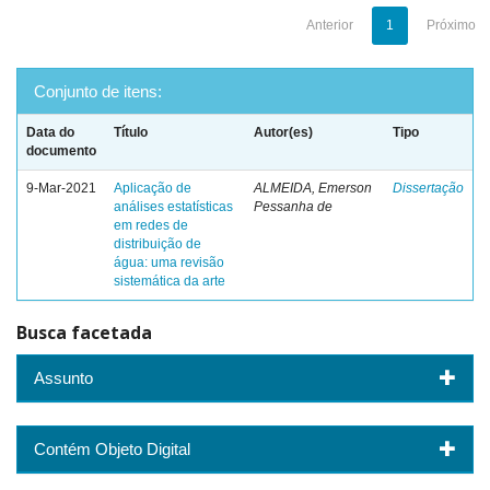
Anterior
1
Próximo
Conjunto de itens:
Data do
Título
Autor(es)
Tipo
documento
9-Mar-2021
Aplicação de
ALMEIDA, Emerson
Dissertação
análises estatísticas
Pessanha de
em redes de
distribuição de
água: uma revisão
sistemática da arte
Busca facetada
Assunto
Contém Objeto Digital